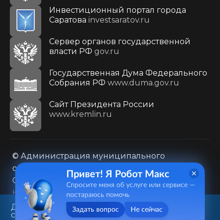
Инвестиционный портал города
Саратова
investsaratov.ru
Сервер органов государственной
власти РФ
gov.ru
Государственная Дума Федерального
Собрания РФ
www.duma.gov.ru
Cайт Президента России
www.kremlin.ru
© Администрация муниципального
образования городского округа «Город
Привет! Я Робот Макс
Саратов»
Спросите меня об услуге или сервисе —
Контакты
Карта сайта
постараюсь помочь
Политика в отношении обработки
Данный веб-сайт использует
Задать вопрос
Не сейчас
cookie-файлы в целях
персональных данных