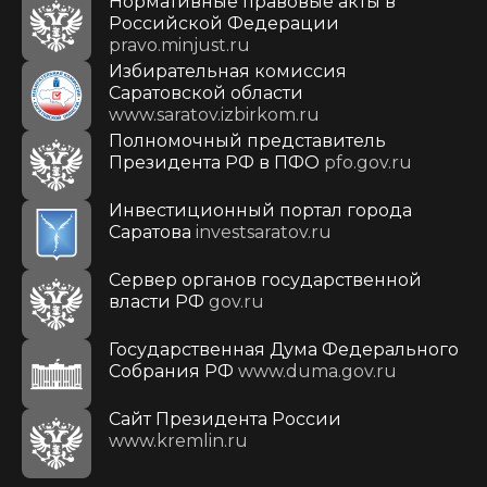
Нормативные правовые акты в
Российской Федерации
pravo.minjust.ru
Избирательная комиссия
Саратовской области
www.saratov.izbirkom.ru
Полномочный представитель
Президента РФ в ПФО
pfo.gov.ru
Инвестиционный портал города
Саратова
investsaratov.ru
Сервер органов государственной
власти РФ
gov.ru
Государственная Дума Федерального
Собрания РФ
www.duma.gov.ru
Cайт Президента России
www.kremlin.ru