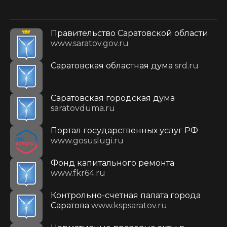
Правительство Саратовской области
www.saratov.gov.ru
Саратовская областная дума
srd.ru
Саратовская городская дума
saratovduma.ru
Портал государственных услуг РФ
www.gosuslugi.ru
Фонд капитального ремонта
www.fkr64.ru
Контрольно-счетная палата города
Саратова
www.kspsaratov.ru