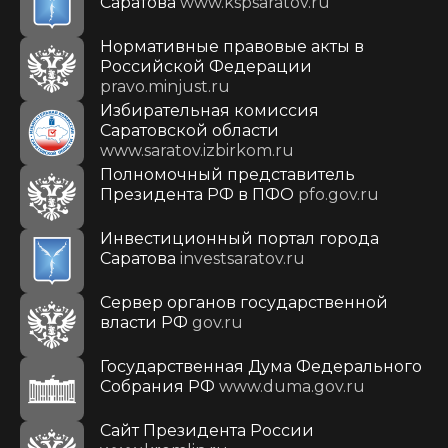
Саратова
www.kspsaratov.ru
Нормативные правовые акты в
Российской Федерации
pravo.minjust.ru
Избирательная комиссия
Саратовской области
www.saratov.izbirkom.ru
Полномочный представитель
Президента РФ в ПФО
pfo.gov.ru
Инвестиционный портал города
Саратова
investsaratov.ru
Сервер органов государственной
власти РФ
gov.ru
Государственная Дума Федерального
Собрания РФ
www.duma.gov.ru
Cайт Президента России