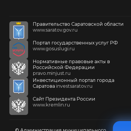
Правительство Саратовской области
www.saratov.gov.ru
Портал государственных услуг РФ
www.gosuslugi.ru
Нормативные правовые акты в
Российской Федерации
pravo.minjust.ru
Инвестиционный портал города
Саратова
investsaratov.ru
Cайт Президента России
www.kremlin.ru
© Администрация муниципального