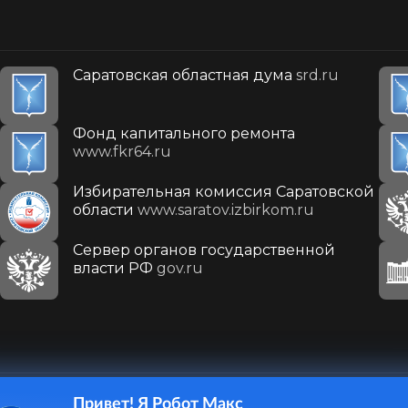
Саратовская областная дума
srd.ru
Фонд капитального ремонта
www.fkr64.ru
Избирательная комиссия Саратовской
области
www.saratov.izbirkom.ru
Сервер органов государственной
власти РФ
gov.ru
Привет! Я Робот Макс
410031, г. Саратов, ул. Первомайская, д. 78