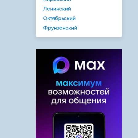
Ленинский
Октябрьский
Фрунзенский