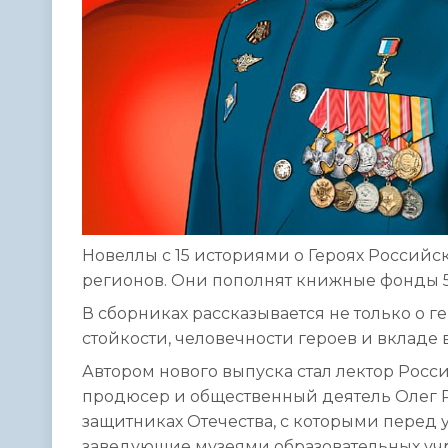
Новеллы с 15 историями о Героях Российс
регионов. Они пополнят книжные фонды 5
В сборниках рассказывается не только о ге
стойкости, человечности героев и вкладе
Автором нового выпуска стал лектор Росси
продюсер и общественный деятель Олег Р
защитниках Отечества, с которыми перед 
заведующие музеями образовательных уч