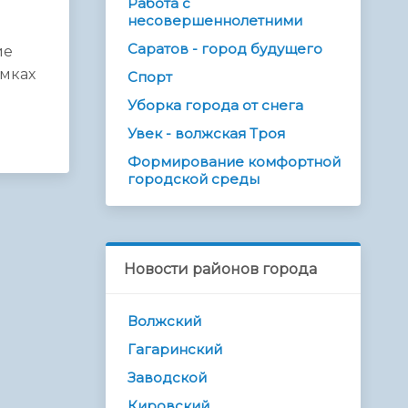
Работа с
несовершеннолетними
Саратов - город будущего
ие
амках
Спорт
Уборка города от снега
Увек - волжская Троя
Формирование комфортной
городской среды
Новости районов города
Волжский
Гагаринский
Заводской
Кировский