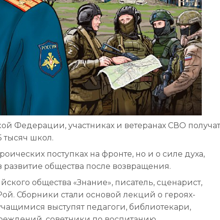
кой Федерации, участниках и ветеранах СВО получат
 тысяч школ.
роических поступках на фронте, но и о силе духа,
 в развитие общества после возвращения.
йского общества «Знание», писатель, сценарист,
ой. Сборники стали основой лекций о героях-
учащимися выступят педагоги, библиотекари,
реждений, советники по воспитанию.