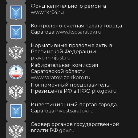
Фонд капитального ремонта
www.fkr64.ru
Контрольно-счетная палата города
Саратова
www.kspsaratov.ru
Нормативные правовые акты в
Российской Федерации
pravo.minjust.ru
Избирательная комиссия
Саратовской области
www.saratov.izbirkom.ru
Полномочный представитель
Президента РФ в ПФО
pfo.gov.ru
Инвестиционный портал города
Саратова
investsaratov.ru
Сервер органов государственной
власти РФ
gov.ru