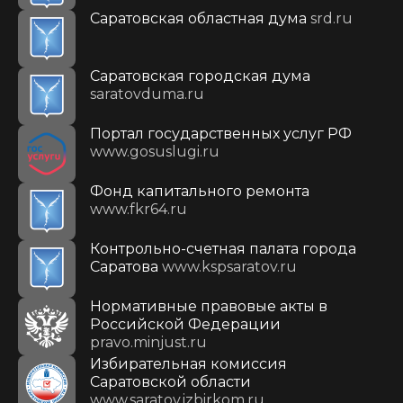
Саратовская областная дума
srd.ru
Саратовская городская дума
saratovduma.ru
Портал государственных услуг РФ
www.gosuslugi.ru
Фонд капитального ремонта
www.fkr64.ru
Контрольно-счетная палата города
Саратова
www.kspsaratov.ru
Нормативные правовые акты в
Российской Федерации
pravo.minjust.ru
Избирательная комиссия
Саратовской области
www.saratov.izbirkom.ru