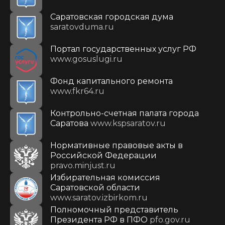
Саратовская городская дума
saratovduma.ru
Портал государственных услуг РФ
www.gosuslugi.ru
Фонд капитального ремонта
www.fkr64.ru
Контрольно-счетная палата города
Саратова
www.kspsaratov.ru
Нормативные правовые акты в
Российской Федерации
pravo.minjust.ru
Избирательная комиссия
Саратовской области
www.saratov.izbirkom.ru
Полномочный представитель
Президента РФ в ПФО
pfo.gov.ru