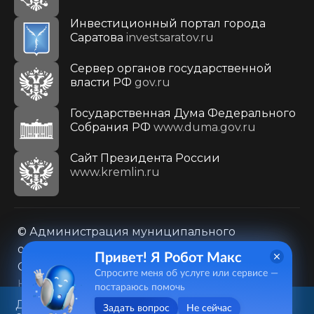
Инвестиционный портал города
Саратова
investsaratov.ru
Сервер органов государственной
власти РФ
gov.ru
Государственная Дума Федерального
Собрания РФ
www.duma.gov.ru
Cайт Президента России
www.kremlin.ru
© Администрация муниципального
образования городского округа «Город
Привет! Я Робот Макс
Саратов»
Спросите меня об услуге или сервисе —
Контакты
Карта сайта
постараюсь помочь
Политика в отношении обработки
Данный веб-сайт использует
Задать вопрос
Не сейчас