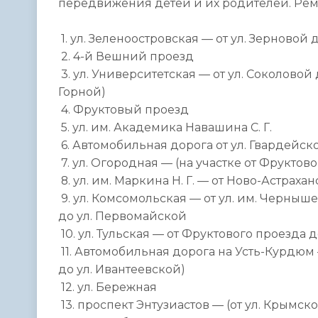
передвижения детей и их родителей. Рем
1. ул. Зеленоостровская — от ул. Зерновой
2. 4-й Вешний проезд
3. ул. Университетская — от ул. Соколовой д
Горной)
4. Фруктовый проезд
5. ул. им. Академика Навашина С. Г.
6. Автомобильная дорога от ул. Гвардейс
7. ул. Огородная — (на участке от Фруктов
8. ул. им. Маркина Н. Г. — от Ново-Астрах
9. ул. Комсомольская — от ул. им. Чернышев
до ул. Первомайской
10. ул. Тульская — от Фруктового проезда 
11. Автомобильная дорога на Усть-Курдюм —
до ул. Ивантеевской)
12. ул. Бережная
13. проспект Энтузиастов — (от ул. Крымской