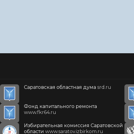
Саратовская областная дума
srd.ru
Фонд капитального ремонта
www.fkr64.ru
Избирательная комиссия Саратовской
области
www.saratov.izbirkom.ru