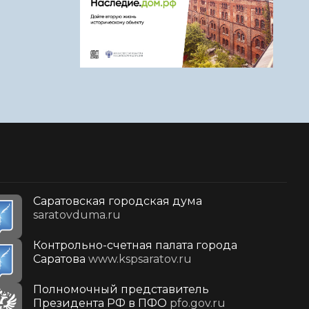
Саратовская городская дума
saratovduma.ru
Контрольно-счетная палата города
Саратова
www.kspsaratov.ru
Полномочный представитель
Президента РФ в ПФО
pfo.gov.ru