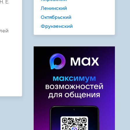
. Е.
Ленинский
Октябрьский
Фрунзенский
елей