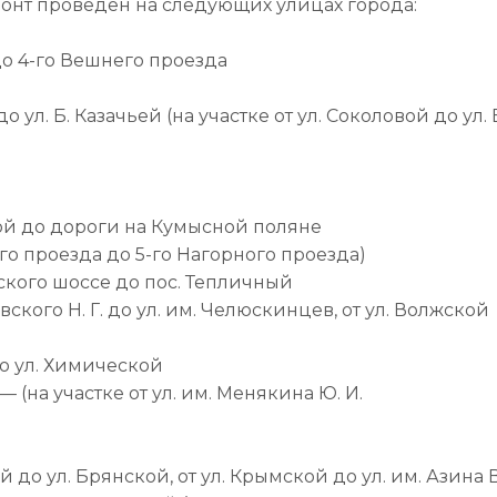
онт проведён на следующих улицах города:
 до 4-го Вешнего проезда
о ул. Б. Казачьей (на участке от ул. Соколовой до ул. 
кой до дороги на Кумысной поляне
ого проезда до 5-го Нагорного проезда)
анского шоссе до пос. Тепличный
ского Н. Г. до ул. им. Челюскинцев, от ул. Волжской
до ул. Химической
 (на участке от ул. им. Менякина Ю. И.
 до ул. Брянской, от ул. Крымской до ул. им. Азина В