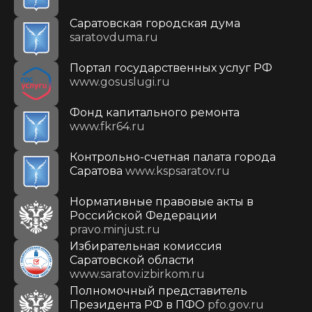
Саратовская городская дума
saratovduma.ru
Портал государственных услуг РФ
www.gosuslugi.ru
Фонд капитального ремонта
www.fkr64.ru
Контрольно-счетная палата города
Саратова
www.kspsaratov.ru
Нормативные правовые акты в
Российской Федерации
pravo.minjust.ru
Избирательная комиссия
Саратовской области
www.saratov.izbirkom.ru
Полномочный представитель
Президента РФ в ПФО
pfo.gov.ru