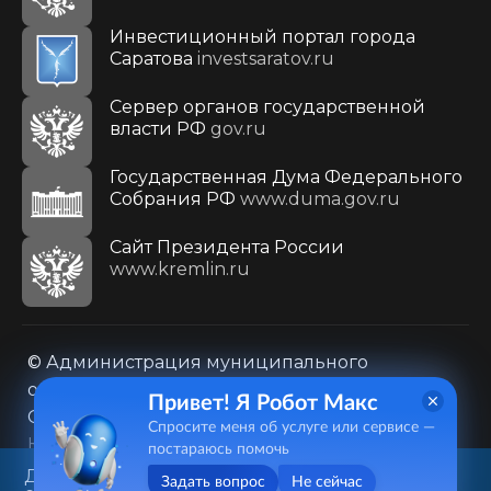
Инвестиционный портал города
Саратова
investsaratov.ru
Сервер органов государственной
власти РФ
gov.ru
Государственная Дума Федерального
Собрания РФ
www.duma.gov.ru
Cайт Президента России
www.kremlin.ru
© Администрация муниципального
образования городского округа «Город
Привет! Я Робот Макс
Саратов»
Спросите меня об услуге или сервисе —
Контакты
Карта сайта
постараюсь помочь
Политика в отношении обработки
Данный веб-сайт использует
Задать вопрос
Не сейчас