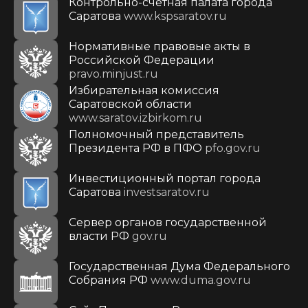
Контрольно-счетная палата города
Саратова
www.kspsaratov.ru
Нормативные правовые акты в
Российской Федерации
pravo.minjust.ru
Избирательная комиссия
Саратовской области
www.saratov.izbirkom.ru
Полномочный представитель
Президента РФ в ПФО
pfo.gov.ru
Инвестиционный портал города
Саратова
investsaratov.ru
Сервер органов государственной
власти РФ
gov.ru
Государственная Дума Федерального
Собрания РФ
www.duma.gov.ru