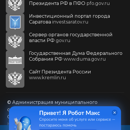
Президента РФ в ПФО
pfo.gov.ru
Инвестиционный портал города
Саратова
investsaratov.ru
Сервер органов государственной
власти РФ
gov.ru
Государственная Дума Федерального
Собрания РФ
www.duma.gov.ru
Cайт Президента России
www.kremlin.ru
© Администрация муниципального
образования городского округа «Город
Привет! Я Робот Макс
Саратов»
Спросите меня об услуге или сервисе —
Контакты
Карта сайта
постараюсь помочь