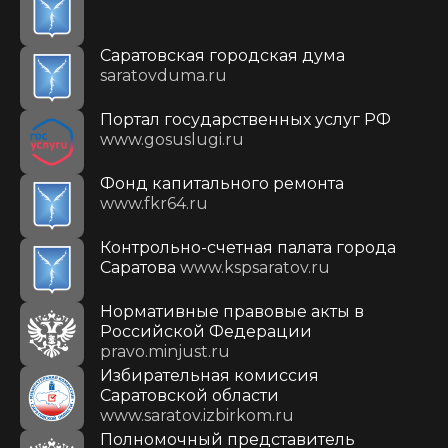
Саратовская городская дума
saratovduma.ru
Портал государственных услуг РФ
www.gosuslugi.ru
Фонд капитального ремонта
www.fkr64.ru
Контрольно-счетная палата города
Саратова
www.kspsaratov.ru
Нормативные правовые акты в
Российской Федерации
pravo.minjust.ru
Избирательная комиссия
Саратовской области
www.saratov.izbirkom.ru
Полномочный представитель