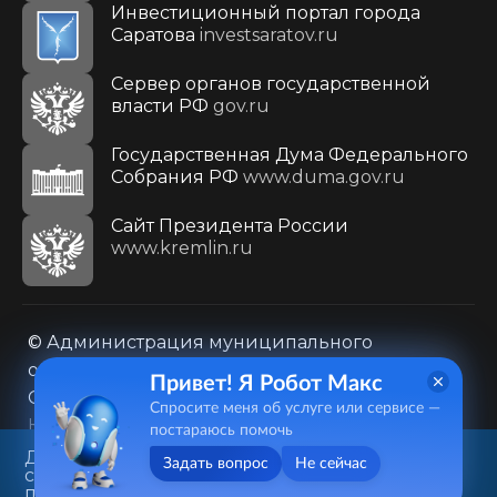
Инвестиционный портал города
Саратова
investsaratov.ru
Сервер органов государственной
власти РФ
gov.ru
Государственная Дума Федерального
Собрания РФ
www.duma.gov.ru
Cайт Президента России
www.kremlin.ru
© Администрация муниципального
образования городского округа «Город
Привет! Я Робот Макс
Саратов»
Спросите меня об услуге или сервисе —
Контакты
Карта сайта
постараюсь помочь
Политика в отношении обработки
Данный веб-сайт использует
Задать вопрос
Не сейчас
cookie-файлы в целях
персональных данных
предоставления вам лучшего