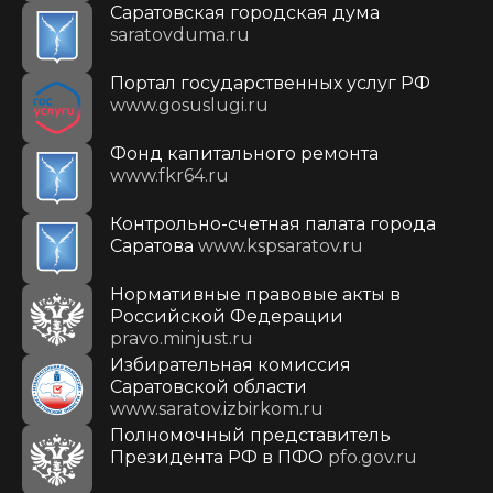
Саратовская городская дума
saratovduma.ru
Портал государственных услуг РФ
www.gosuslugi.ru
Фонд капитального ремонта
www.fkr64.ru
Контрольно-счетная палата города
Саратова
www.kspsaratov.ru
Нормативные правовые акты в
Российской Федерации
pravo.minjust.ru
Избирательная комиссия
Саратовской области
www.saratov.izbirkom.ru
Полномочный представитель
Президента РФ в ПФО
pfo.gov.ru