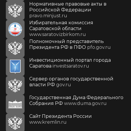
Нормативные правовые акты в
Российской Федерации
pravo.minjust.ru
Избирательная комиссия
Саратовской области
www.saratov.izbirkom.ru
Полномочный представитель
Президента РФ в ПФО
pfo.gov.ru
Инвестиционный портал города
Саратова
investsaratov.ru
Сервер органов государственной
власти РФ
gov.ru
Государственная Дума Федерального
Собрания РФ
www.duma.gov.ru
Cайт Президента России
www.kremlin.ru