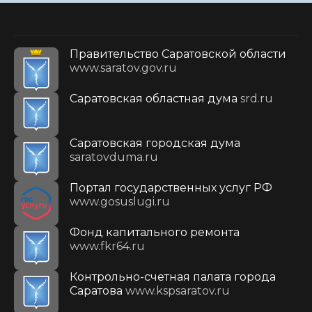
Правительство Саратовской области
www.saratov.gov.ru
Саратовская областная дума
srd.ru
Саратовская городская дума
saratovduma.ru
Портал государственных услуг РФ
www.gosuslugi.ru
Фонд капитального ремонта
www.fkr64.ru
Контрольно-счетная палата города
Саратова
www.kspsaratov.ru