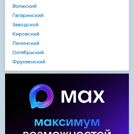
Волжский
Гагаринский
Заводской
Кировский
Ленинский
Октябрьский
Фрунзенский