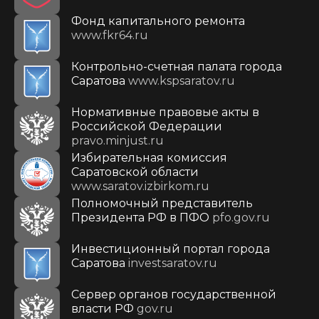
Фонд капитального ремонта
www.fkr64.ru
Контрольно-счетная палата города
Саратова
www.kspsaratov.ru
Нормативные правовые акты в
Российской Федерации
pravo.minjust.ru
Избирательная комиссия
Саратовской области
www.saratov.izbirkom.ru
Полномочный представитель
Президента РФ в ПФО
pfo.gov.ru
Инвестиционный портал города
Саратова
investsaratov.ru
Сервер органов государственной
власти РФ
gov.ru