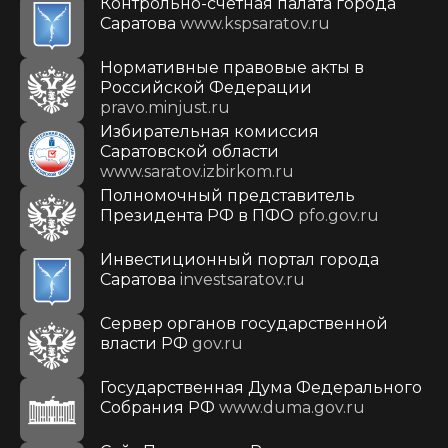
Контрольно-счетная палата города
Саратова
www.kspsaratov.ru
Нормативные правовые акты в
Российской Федерации
pravo.minjust.ru
Избирательная комиссия
Саратовской области
www.saratov.izbirkom.ru
Полномочный представитель
Президента РФ в ПФО
pfo.gov.ru
Инвестиционный портал города
Саратова
investsaratov.ru
Сервер органов государственной
власти РФ
gov.ru
Государственная Дума Федерального
Собрания РФ
www.duma.gov.ru