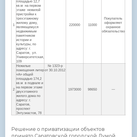
площадью 12,7
кв.м на первом
этаже нежилой
пристройки к
трехэтажному
Покупатель
жилому дому,
оформляет
1
220000
11000
2200
являющемуся
охранное
недвижимым
обязательство
памятником
истории и
культуры, по
адресу: г.
Саратов, ул.
Университетская,
109
Нежилые
№ 1323-р
помещения литер
от 30.10.2012
«А» общей
площадью 174,2
кв.м в подвале и
на первом этаже
2
1973000
98650
―
1973
двухэтажного
жилого дома по
адресу: г.
Саратов,
проспект
Энтузиастов, 78
Решение о приватизации объектов
принято Саратовской городской Думой