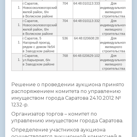
г.Саратов,
704
64:48:010113:333
Для
49
Новосоколовогорский
индивидуального
жилой район, б/н
жилищного
в Волжском районе
строительства
г.Саратов,
704
64:48:010113:332
Для
49
Новосоколовогорский
индивидуального
жилой район, б/н
жилищного
в Волжском районе
строительства
г.Саратов, 5
536
64:48:020608:28
Для
25
Нагорный проезд,
индивидуального
рядом с домом №54
жилищного
в Заводском районе
строительства
г.Саратов,
768
64:48:020629:102
Для
25
ул.Карьерная, б/н
индивидуального
в Заводском районе
жилищного
строительства
Решение о проведении аукциона принято
распоряжением комитета по управлению
имуществом города Саратова 24.10.2012 №
1232-р.
Организатор торгов – комитет по
управлению имуществом города Саратова.
Определение участников аукциона
осуществляется аукционной комиссией в