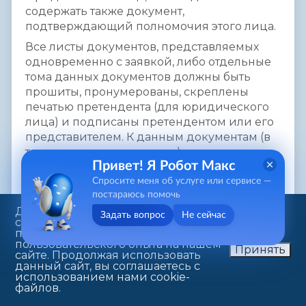
содержать также документ,
подтверждающий полномочия этого лица.
Все листы документов, представляемых
одновременно с заявкой, либо отдельные
тома данных документов должны быть
прошиты, пронумерованы, скреплены
печатью претендента (для юридического
лица) и подписаны претендентом или его
представителем. К данным документам (в
том числе к каждому тому) также
Привет! Я Робот Макс
прилагается их опись. Заявка и такая опись
составляются в двух экземплярах, один из
Спросите меня об услуге или сервисе —
постараюсь помочь
которых остается у продавца, другой – у
Данный веб-сайт использует
претендента.
Задать вопрос
Не сейчас
cookie-файлы в целях
Формы бланков заявки, описи, договора о
предоставления вам лучшего
пользовательского опыта на нашем
задатке, проекта договора купли-продажи
Принять
сайте. Продолжая использовать
опубликованы в газете «Саратовская
данный сайт, вы соглашаетесь с
использованием нами cookie-
панорама» от 28.12.2011 №51(826).
файлов.
Реквизиты счетов для внесения задатка: