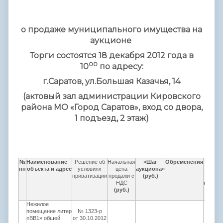
о продаже муниципального имущества на
аукционе
Торги состоятся 18 декабря 2012 года в
00
10
по адресу:
г.Саратов, ул.Большая Казачья, 14
(актовый зал администрации Кировского
района МО «Город Саратов», вход со двора,
1 подъезд, 2 этаж)
№
Наименование
Решение об
Начальная
«Шаг
Обременения
Разм
пп
объекта и адрес
условиях
цена
аукциона»
задатк
приватизации
продажи с
(руб.)
10% 
НДС
начал
(руб.)
цен
(руб
Нежилое
помещение литер
№ 1323-р
«ВВ1» общей
от 30.10.2012