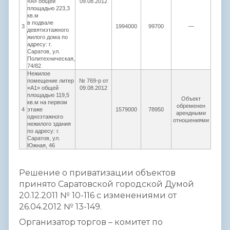
«А» общей
09.08.2012
площадью 223,3
кв.м
в подвале
3
1994000
99700
―
1994
девятиэтажного
жилого дома по
адресу: г.
Саратов, ул.
Политехническая,
74/82
Нежилое
помещение литер
№ 769-р от
«А1» общей
09.08.2012
площадью 119,5
Объект
кв.м на первом
обременен
4
этаже
1579000
78950
1579
арендными
одноэтажного
отношениями
нежилого здания
по адресу: г.
Саратов, ул.
Южная, 46
Решение о приватизации объектов
принято Саратовской городской Думой
20.12.2011 № 10-116 с изменениями от
26.04.2012 № 13-149.
Организатор торгов – комитет по