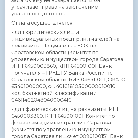
задаток ему не возвращается и он
утрачивает право на заключение
указанного договора.
Оплата осуществляется:
- для юридических лиц и
индивидуальных предпринимателей на
реквизиты: Получатель – УФК по
Саратовской области (Комитет по
управлению имуществом города Саратова)
ИНН 6450003860, КПП 645001001. Банк
получателя – ГРКЦ ГУ Банка России по
Саратовской области, БИК 046311001, ОКАТО
63401000000, сч. 40101810300000010010,
код бюджетной классификации
04611402043040000410.
- для физических лиц на реквизиты: ИНН
6450003860, КПП 645001001, Комитет по
финансам администрации г.Саратова
(Комитет по управлению имуществом
города Саратова лиц.счет 009010015). Банк