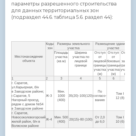
параметры разрешенного строительства
для данных территориальных зон
(подраздел 44.6. таблица 5.6. раздел 44):
Коды
Размеры земельного
Размещение зданий на
зон
участка
участке
Площадь
Ширина
Отступ
Отступ
Отступ
К
Местонахождение
участка
участка по
от
от
от
объекта
(кв.м)
лицевой
лицевой
боковых
задней
границе
границы
границы
границы
участка
участка
участка
(м)
(м)
(м)
1
2
3
4
5
6
7
г. Саратов,
ул.Карьерная, б/н
в Заводском районе;
Мин.
По
Том I
г.Саратов, 5
Ж-3
1000
35(20)-100(120)
согласо-
12 (8)
Нагорный проезд,
(400)
ванию
рядом с домом №54
в Заводском районе
г. Саратов,
Новосоколовогорский
Мин. 500
От 2,0
Том I
Ж-4
20(15)-80 (100)
жилой район, б/н в
(400)
до 6,0
10 (6)
Волжском районе