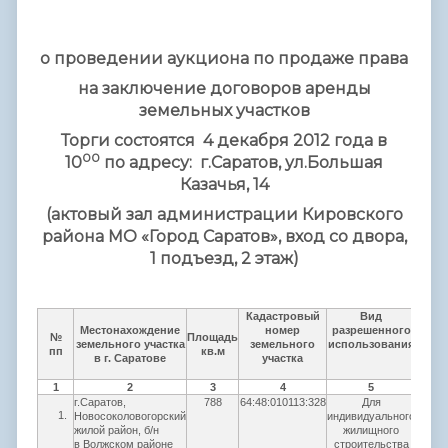
о проведении аукциона по продаже права
на заключение договоров аренды
земельных участков
Торги состоятся 4 декабря 2012 года в
00
10
по адресу: г.Саратов, ул.Большая
Казачья, 14
(актовый зал администрации Кировского
района МО «Город Саратов», вход со двора,
1 подъезд, 2 этаж)
Кадастровый
Вид
Местонахождение
номер
разрешенного
Сро
№
Площадь
земельного участка
земельного
использования
арен
пп
кв.м
в г. Саратове
участка
лет
1
2
3
4
5
6
г.Саратов,
788
64:48:010113:328
Для
49
Новосоколовогорский
индивидуального
жилой район, б/н
жилищного
в Волжском районе
строительства