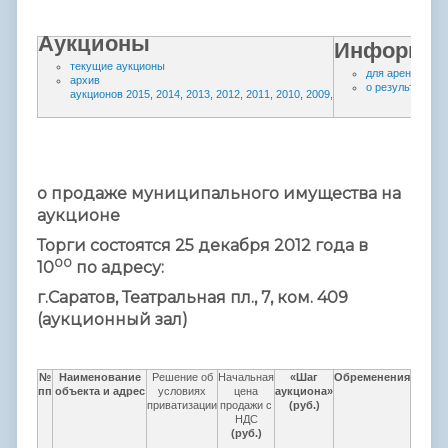
Аукционы
Информа
текущие аукционы
для арендаторо
архив
о результатах с
аукционов
2015
,
2014
,
2013
,
2012
,
2011
,
2010
,
2009
,
о продаже муниципального имущества на
аукционе
Торги состоятся 25 декабря 2012 года в
00
10
по адресу:
г.Саратов, Театральная пл., 7, ком. 409
(аукционный зал)
№
Наименование
Решение об
Начальная
«Шаг
Обременения
Разм
пп
объекта и адрес
условиях
цена
аукциона»
задат
приватизации
продажи с
(руб.)
10% 
НДС
начал
(руб.)
це
(руб