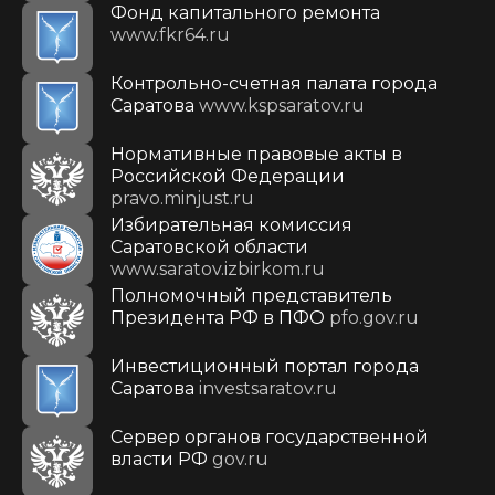
Фонд капитального ремонта
www.fkr64.ru
Контрольно-счетная палата города
Саратова
www.kspsaratov.ru
Нормативные правовые акты в
Российской Федерации
pravo.minjust.ru
Избирательная комиссия
Саратовской области
www.saratov.izbirkom.ru
Полномочный представитель
Президента РФ в ПФО
pfo.gov.ru
Инвестиционный портал города
Саратова
investsaratov.ru
Сервер органов государственной
власти РФ
gov.ru