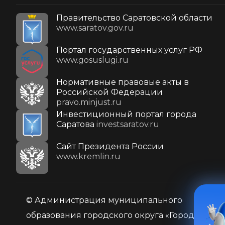
Правительство Саратовской области
www.saratov.gov.ru
Портал государственных услуг РФ
www.gosuslugi.ru
Нормативные правовые акты в
Российской Федерации
pravo.minjust.ru
Инвестиционный портал города
Саратова
investsaratov.ru
Cайт Президента России
www.kremlin.ru
© Администрация муниципального
образования городского округа «Город