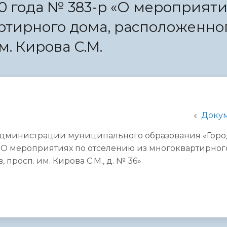
20 года № 383-р «О мероприят
администрации
ртирного дома, расположенно
им. Кирова С.М.
Доку
администрации муниципального образования «Гор
р «О мероприятиях по отселению из многоквартирног
 просп. им. Кирова С.М., д. № 36»