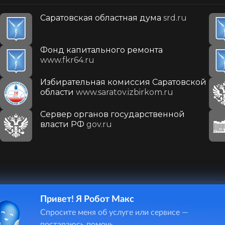
Саратовская областная дума
srd.ru
Фонд капитального ремонта
www.fkr64.ru
Избирательная комиссия Саратовской
области
www.saratov.izbirkom.ru
Сервер органов государственной
власти РФ
gov.ru
Привет! Я Робот Макс
410031, г. Саратов, ул. Первомайская, д. 78
Спросите меня об услуге или сервисе —
+7(8452)26-02-49
постараюсь помочь