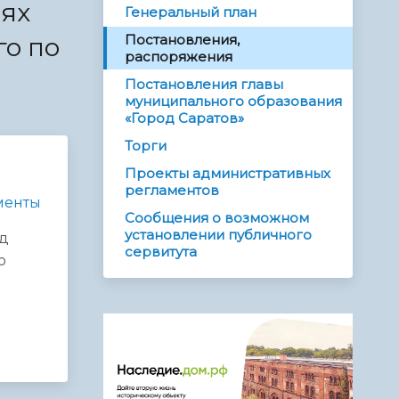
иях
Генеральный план
Постановления,
го по
распоряжения
Постановления главы
муниципального образования
«Город Саратов»
Торги
Проекты административных
регламентов
менты
Сообщения о возможном
установлении публичного
од
сервитута
о