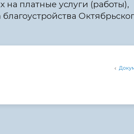
х на платные услуги (работы),
администрации
 благоустройства Октябрьско
Доку