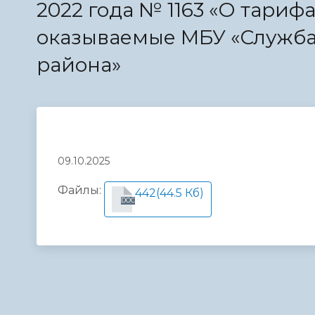
2022 года № 1163 «О тарифа
Телефонный справочник
Аппарат 
администрации
оказываемые МБУ «Служба
района»
09.10.2025
Файлы:
442
(44.5 Кб)
DOC