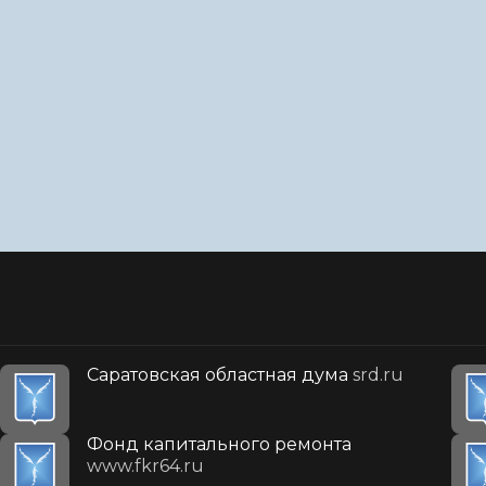
Саратовская областная дума
srd.ru
Фонд капитального ремонта
www.fkr64.ru