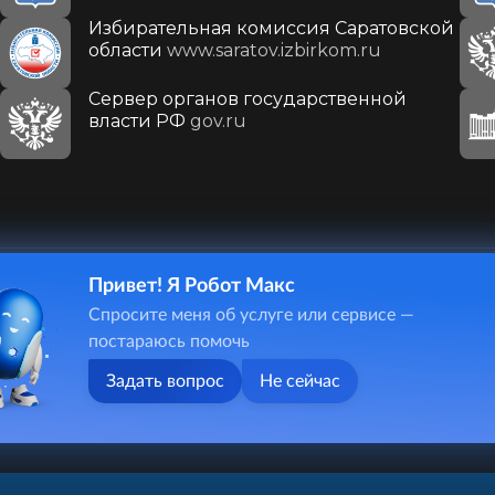
Избирательная комиссия Саратовской
области
www.saratov.izbirkom.ru
Сервер органов государственной
власти РФ
gov.ru
Привет! Я Робот Макс
410031, г. Саратов, ул. Первомайская, д. 78
Спросите меня об услуге или сервисе —
+7(8452)26-02-49
постараюсь помочь
Задать вопрос
Не сейчас