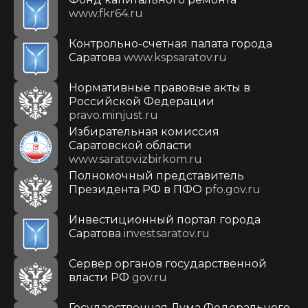
www.fkr64.ru
Контрольно-счетная палата города
Саратова
www.kspsaratov.ru
Нормативные правовые акты в
Российской Федерации
pravo.minjust.ru
Избирательная комиссия
Саратовской области
www.saratov.izbirkom.ru
Полномочный представитель
Президента РФ в ПФО
pfo.gov.ru
Инвестиционный портал города
Саратова
investsaratov.ru
Сервер органов государственной
власти РФ
gov.ru
Государственная Дума Федерального