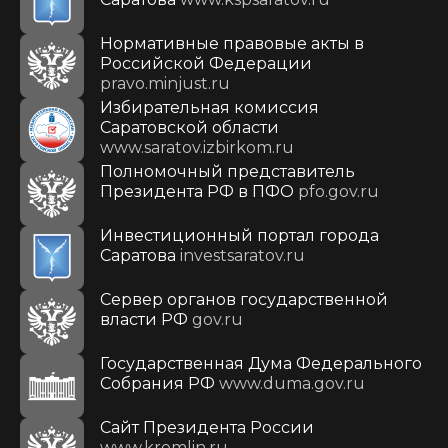
Нормативные правовые акты в
Российской Федерации
pravo.minjust.ru
Избирательная комиссия
Саратовской области
www.saratov.izbirkom.ru
Полномочный представитель
Президента РФ в ПФО
pfo.gov.ru
Инвестиционный портал города
Саратова
investsaratov.ru
Сервер органов государственной
власти РФ
gov.ru
Государственная Дума Федерального
Собрания РФ
www.duma.gov.ru
Cайт Президента России
www.kremlin.ru