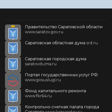
Правительство Саратовской области
www.saratov.gov.ru
Саратовская областная дума
srd.ru
Саратовская городская дума
saratovduma.ru
Портал государственных услуг РФ
www.gosuslugi.ru
Фонд капитального ремонта
www.fkr64.ru
Контрольно-счетная палата города
Саратова
www.kspsaratov.ru