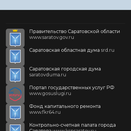
Правительство Саратовской области
www.saratov.gov.ru
Саратовская областная дума
srd.ru
Саратовская городская дума
saratovduma.ru
Портал государственных услуг РФ
www.gosuslugi.ru
Фонд капитального ремонта
www.fkr64.ru
Контрольно-счетная палата города
Саратова
www.kspsaratov.ru