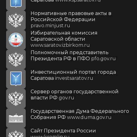
Нормативные правовые акты в
Российской Федерации
pravo.minjust.ru
Избирательная комиссия
Саратовской области
www.saratov.izbirkom.ru
Полномочный представитель
Президента РФ в ПФО
pfo.gov.ru
Инвестиционный портал города
Саратова
investsaratov.ru
Сервер органов государственной
власти РФ
gov.ru
Государственная Дума Федерального
Собрания РФ
www.duma.gov.ru
Cайт Президента России
www.kremlin.ru