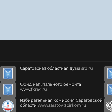
Саратовская областная дума
srd.ru
Фонд капитального ремонта
www.fkr64.ru
Избирательная комиссия Саратовской
области
www.saratov.izbirkom.ru