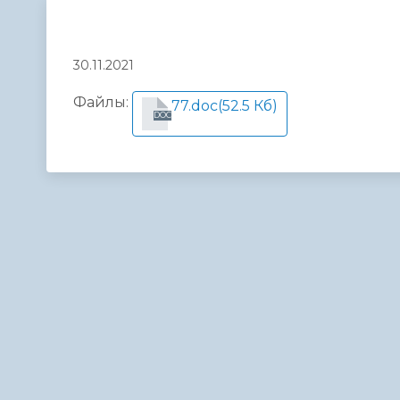
Телефонный справочник
Аппарат 
администрации
30.11.2021
Файлы:
77.doc
(52.5 Кб)
DOC