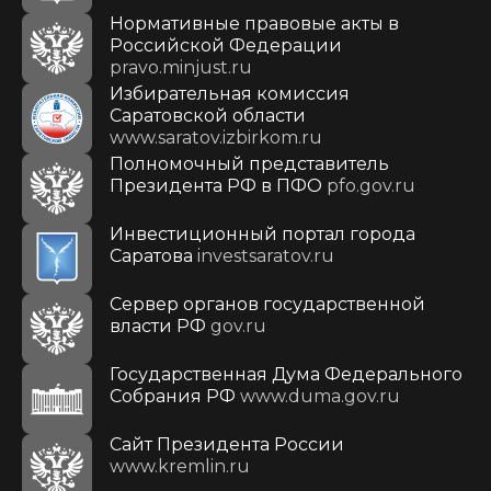
Нормативные правовые акты в
Российской Федерации
pravo.minjust.ru
Избирательная комиссия
Саратовской области
www.saratov.izbirkom.ru
Полномочный представитель
Президента РФ в ПФО
pfo.gov.ru
Инвестиционный портал города
Саратова
investsaratov.ru
Сервер органов государственной
власти РФ
gov.ru
Государственная Дума Федерального
Собрания РФ
www.duma.gov.ru
Cайт Президента России
www.kremlin.ru