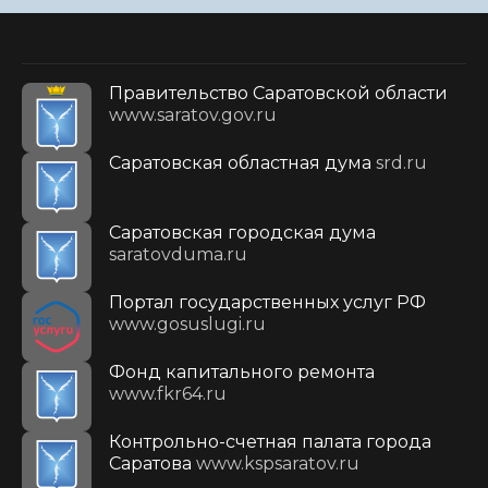
Правительство Саратовской области
www.saratov.gov.ru
Саратовская областная дума
srd.ru
Саратовская городская дума
saratovduma.ru
Портал государственных услуг РФ
www.gosuslugi.ru
Фонд капитального ремонта
www.fkr64.ru
Контрольно-счетная палата города
Саратова
www.kspsaratov.ru