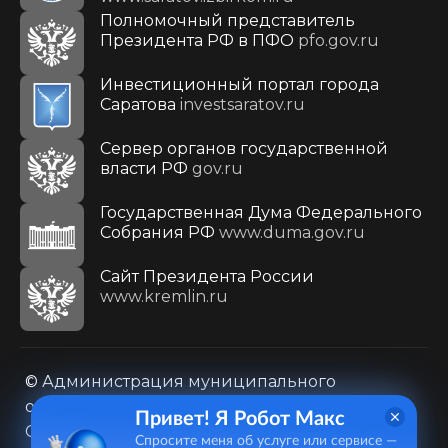
Полномочный представитель
Президента РФ в ПФО
pfo.gov.ru
Инвестиционный портал города
Саратова
investsaratov.ru
Сервер органов государственной
власти РФ
gov.ru
Государственная Дума Федерального
Собрания РФ
www.duma.gov.ru
Cайт Президента России
www.kremlin.ru
© Администрация муниципального
образования городского округа «Город
Привет! Я Робот Макс
Саратов»
Спросите меня об услуге или сервисе —