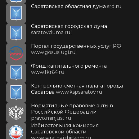
Саратовская областная дума
srd.ru
Саратовская городская дума
saratovduma.ru
Портал государственных услуг РФ
www.gosuslugi.ru
Фонд капитального ремонта
www.fkr64.ru
Контрольно-счетная палата города
Саратова
www.kspsaratov.ru
Нормативные правовые акты в
Российской Федерации
pravo.minjust.ru
Избирательная комиссия
Саратовской области
www.saratov.izbirkom.ru