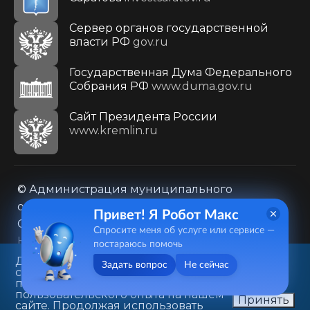
Сервер органов государственной
власти РФ
gov.ru
Государственная Дума Федерального
Собрания РФ
www.duma.gov.ru
Cайт Президента России
www.kremlin.ru
© Администрация муниципального
образования городского округа «Город
Привет! Я Робот Макс
Саратов»
Спросите меня об услуге или сервисе —
Контакты
Карта сайта
постараюсь помочь
Политика в отношении обработки
Данный веб-сайт использует
Задать вопрос
Не сейчас
cookie-файлы в целях
персональных данных
предоставления вам лучшего
410031, г. Саратов, ул. Первомайская, д. 78
пользовательского опыта на нашем
Принять
сайте. Продолжая использовать