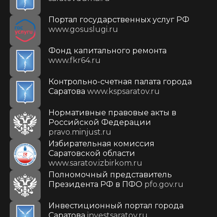
Портал государственных услуг РФ
www.gosuslugi.ru
Фонд капитального ремонта
www.fkr64.ru
Контрольно-счетная палата города
Саратова
www.kspsaratov.ru
Нормативные правовые акты в
Российской Федерации
pravo.minjust.ru
Избирательная комиссия
Саратовской области
www.saratov.izbirkom.ru
Полномочный представитель
Президента РФ в ПФО
pfo.gov.ru
Инвестиционный портал города
Саратова
investsaratov.ru