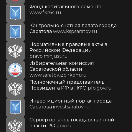
Фонд капитального ремонта
www.fkr64.ru
Контрольно-счетная палата города
Саратова
www.kspsaratov.ru
Нормативные правовые акты в
Российской Федерации
pravo.minjust.ru
Избирательная комиссия
Саратовской области
www.saratov.izbirkom.ru
Полномочный представитель
Президента РФ в ПФО
pfo.gov.ru
Инвестиционный портал города
Саратова
investsaratov.ru
Сервер органов государственной
власти РФ
gov.ru