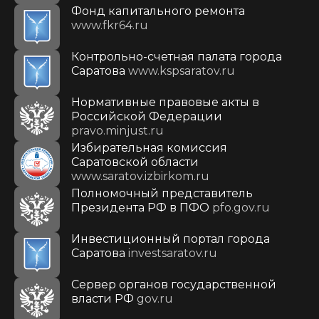
Фонд капитального ремонта
www.fkr64.ru
Контрольно-счетная палата города
Саратова
www.kspsaratov.ru
Нормативные правовые акты в
Российской Федерации
pravo.minjust.ru
Избирательная комиссия
Саратовской области
www.saratov.izbirkom.ru
Полномочный представитель
Президента РФ в ПФО
pfo.gov.ru
Инвестиционный портал города
Саратова
investsaratov.ru
Сервер органов государственной
власти РФ
gov.ru