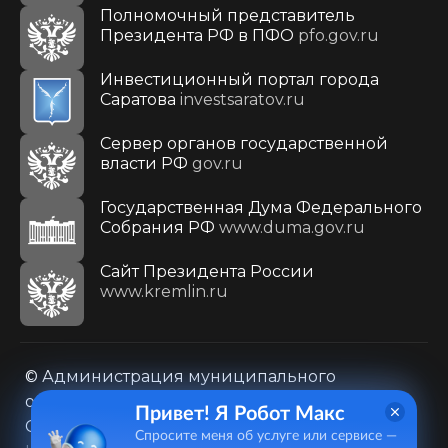
Полномочный представитель
Президента РФ в ПФО
pfo.gov.ru
Инвестиционный портал города
Саратова
investsaratov.ru
Сервер органов государственной
власти РФ
gov.ru
Государственная Дума Федерального
Собрания РФ
www.duma.gov.ru
Cайт Президента России
www.kremlin.ru
© Администрация муниципального
образования городского округа «Город
Привет! Я Робот Макс
Саратов»
Спросите меня об услуге или сервисе —