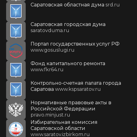
Саратовская областная дума
srd.ru
Саратовская городская дума
saratovduma.ru
Портал государственных услуг РФ
www.gosuslugi.ru
Фонд капитального ремонта
www.fkr64.ru
Контрольно-счетная палата города
Саратова
www.kspsaratov.ru
Нормативные правовые акты в
Российской Федерации
pravo.minjust.ru
Избирательная комиссия
Саратовской области
www.saratov.izbirkom.ru