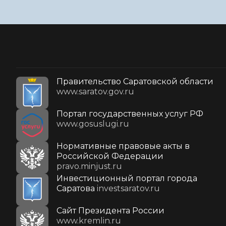
Правительство Саратовской области
www.saratov.gov.ru
Портал государственных услуг РФ
www.gosuslugi.ru
Нормативные правовые акты в
Российской Федерации
pravo.minjust.ru
Инвестиционный портал города
Саратова
investsaratov.ru
Cайт Президента России
www.kremlin.ru