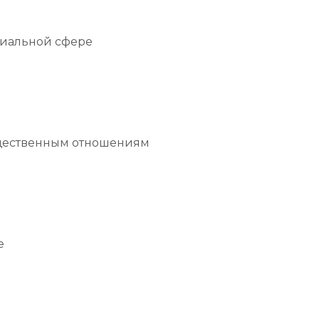
циальной сфере
бщественным отношениям
е