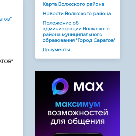
Карта Волжского района
Новости Волжского района
атов"
Положение об
администрации Волжского
района муниципального
образования "Город Саратов"
Документы
ТОВ"