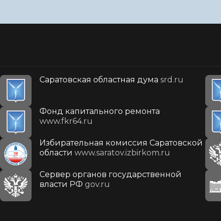
Саратовская областная дума
srd.ru
Фонд капитального ремонта
www.fkr64.ru
Избирательная комиссия Саратовской
области
www.saratov.izbirkom.ru
Сервер органов государственной
власти РФ
gov.ru