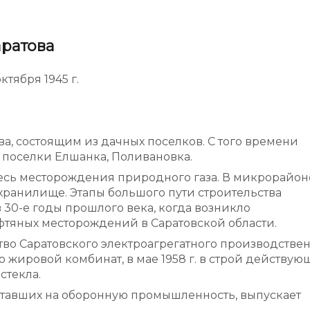
администрации
аратова
ктября 1945 г.
, состоящим из дачных поселков. С того времени
е, поселки Елшанка, Поливановка.
десь месторождения природного газа. В микрорайон
хранилище. Этапы большого пути строительства
 30-е годы прошлого века, когда возникло
тяных месторождений в Саратовской области.
во Саратовского электроагрегатного производстве
ю жировой комбинат, в мае 1958 г. в строй действую
стекла.
ботавших на оборонную промышленность, выпускает