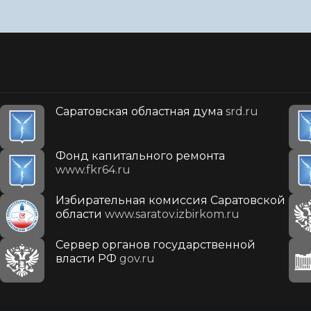
Саратовская областная дума
srd.ru
Фонд капитального ремонта
www.fkr64.ru
Избирательная комиссия Саратовской
области
www.saratov.izbirkom.ru
Сервер органов государственной
власти РФ
gov.ru