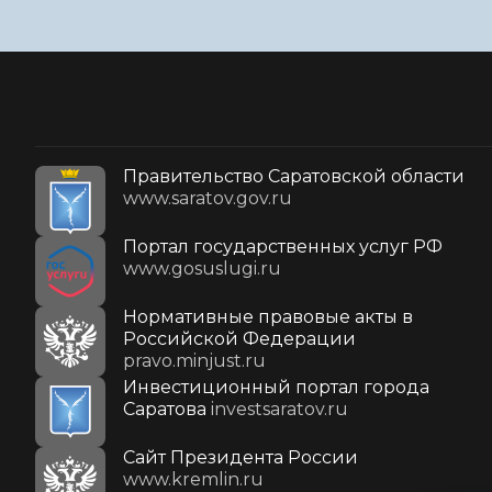
Правительство Саратовской области
www.saratov.gov.ru
Портал государственных услуг РФ
www.gosuslugi.ru
Нормативные правовые акты в
Российской Федерации
pravo.minjust.ru
Инвестиционный портал города
Саратова
investsaratov.ru
Cайт Президента России
www.kremlin.ru