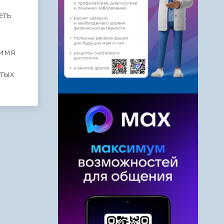
еть
 имя
ятых