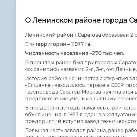
Телефонный справочник
Аппарат 
администрации
О Ленинском районе города С
Ленинский район г.Саратова
образован 2 о
Его
территория – 11977 га
.
Численность населения –270 тыс. чел.
В прошлом район был пригородом Саратова
сохранились названия 2-я, 3-я, 4-я Дачны
История района начинается с открытия з
«Елшанка» находилось первое в СССР газо
газопровода Саратов-Москва начинаются в
предположение ученых о наличии газонеф
В предвоенные годы началось строительст
объединения, в 1953 г. сдан в эксплуатаци
предприятий вступил завод технического 
Большая часть заводов района, ранее ра