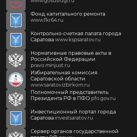
www.gosuslugi.ru
Фонд капитального ремонта
www.fkr64.ru
Контрольно-счетная палата города
Саратова
www.kspsaratov.ru
Нормативные правовые акты в
Российской Федерации
pravo.minjust.ru
Избирательная комиссия
Саратовской области
www.saratov.izbirkom.ru
Полномочный представитель
Президента РФ в ПФО
pfo.gov.ru
Инвестиционный портал города
Саратова
investsaratov.ru
Сервер органов государственной