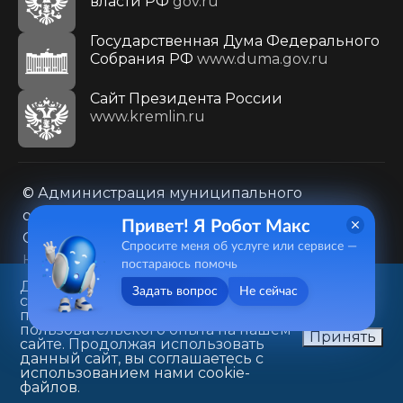
власти РФ
gov.ru
Государственная Дума Федерального
Собрания РФ
www.duma.gov.ru
Cайт Президента России
www.kremlin.ru
© Администрация муниципального
образования городского округа «Город
Привет! Я Робот Макс
Саратов»
Спросите меня об услуге или сервисе —
Контакты
Карта сайта
постараюсь помочь
Политика в отношении обработки
Данный веб-сайт использует
Задать вопрос
Не сейчас
cookie-файлы в целях
персональных данных
предоставления вам лучшего
410031, г. Саратов, ул. Первомайская, д. 78
пользовательского опыта на нашем
Принять
сайте. Продолжая использовать
+7(8452)26-02-49
данный сайт, вы соглашаетесь с
использованием нами cookie-
файлов.