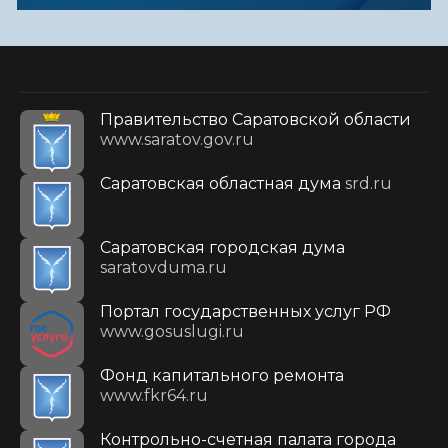
Правительство Саратовской области
www.saratov.gov.ru
Саратовская областная дума
srd.ru
Саратовская городская дума
saratovduma.ru
Портал государственных услуг РФ
www.gosuslugi.ru
Фонд капитального ремонта
www.fkr64.ru
Контрольно-счетная палата города