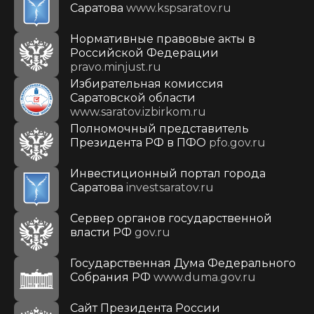
Саратова
www.kspsaratov.ru
Нормативные правовые акты в
Российской Федерации
pravo.minjust.ru
Избирательная комиссия
Саратовской области
www.saratov.izbirkom.ru
Полномочный представитель
Президента РФ в ПФО
pfo.gov.ru
Инвестиционный портал города
Саратова
investsaratov.ru
Сервер органов государственной
власти РФ
gov.ru
Государственная Дума Федерального
Собрания РФ
www.duma.gov.ru
Cайт Президента России