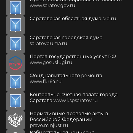
www.saratov.gov.ru
Саратовская областная дума
srd.ru
Саратовская городская дума
saratovduma.ru
Портал государственных услуг РФ
www.gosuslugi.ru
Фонд капитального ремонта
www.fkr64.ru
Контрольно-счетная палата города
Саратова
www.kspsaratov.ru
Нормативные правовые акты в
Российской Федерации
pravo.minjust.ru
Избирательная комиссия