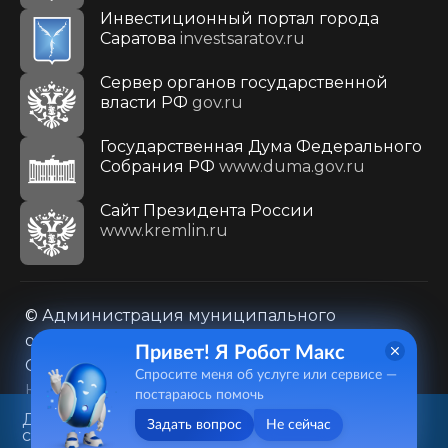
Инвестиционный портал города
Саратова
investsaratov.ru
Сервер органов государственной
власти РФ
gov.ru
Государственная Дума Федерального
Собрания РФ
www.duma.gov.ru
Cайт Президента России
www.kremlin.ru
© Администрация муниципального
образования городского округа «Город
Привет! Я Робот Макс
Саратов»
Спросите меня об услуге или сервисе —
Контакты
Карта сайта
постараюсь помочь
Политика в отношении обработки
Данный веб-сайт использует
Задать вопрос
Не сейчас
cookie-файлы в целях
персональных данных