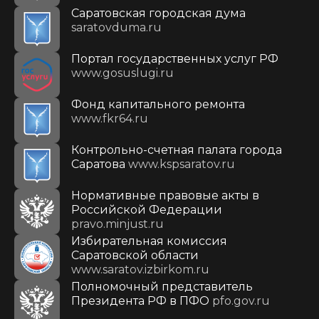
Саратовская городская дума
saratovduma.ru
Портал государственных услуг РФ
www.gosuslugi.ru
Фонд капитального ремонта
www.fkr64.ru
Контрольно-счетная палата города
Саратова
www.kspsaratov.ru
Нормативные правовые акты в
Российской Федерации
pravo.minjust.ru
Избирательная комиссия
Саратовской области
www.saratov.izbirkom.ru
Полномочный представитель
Президента РФ в ПФО
pfo.gov.ru