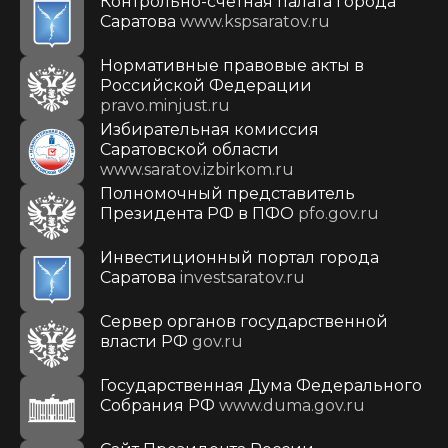
Контрольно-счетная палата города
Саратова
www.kspsaratov.ru
Нормативные правовые акты в
Российской Федерации
pravo.minjust.ru
Избирательная комиссия
Саратовской области
www.saratov.izbirkom.ru
Полномочный представитель
Президента РФ в ПФО
pfo.gov.ru
Инвестиционный портал города
Саратова
investsaratov.ru
Сервер органов государственной
власти РФ
gov.ru
Государственная Дума Федерального
Собрания РФ
www.duma.gov.ru