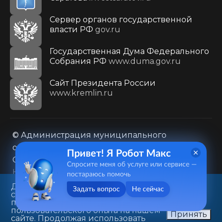
Сервер органов государственной
власти РФ
gov.ru
Государственная Дума Федерального
Собрания РФ
www.duma.gov.ru
Cайт Президента России
www.kremlin.ru
© Администрация муниципального
образования городского округа «Город
Привет! Я Робот Макс
Саратов»
Спросите меня об услуге или сервисе —
Контакты
Карта сайта
постараюсь помочь
Политика в отношении обработки
Данный веб-сайт использует
Задать вопрос
Не сейчас
cookie-файлы в целях
персональных данных
предоставления вам лучшего
410031, г. Саратов, ул. Первомайская, д. 78
пользовательского опыта на нашем
Принять
сайте. Продолжая использовать
+7(8452)26-02-49