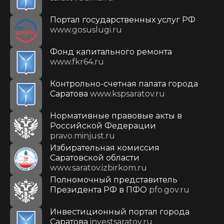
Портал государственных услуг РФ
www.gosuslugi.ru
Фонд капитального ремонта
www.fkr64.ru
Контрольно-счетная палата города
Саратова
www.kspsaratov.ru
Нормативные правовые акты в
Российской Федерации
pravo.minjust.ru
Избирательная комиссия
Саратовской области
www.saratov.izbirkom.ru
Полномочный представитель
Президента РФ в ПФО
pfo.gov.ru
Инвестиционный портал города
Саратова
investsaratov.ru