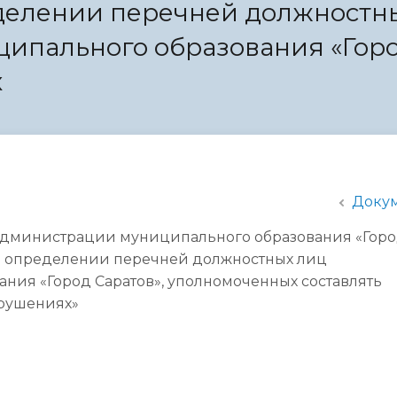
еделении перечней должностн
администрации
ипального образования «Гор
х
Доку
администрации муниципального образования «Гор
«Об определении перечней должностных лиц
ия «Город Саратов», уполномоченных составлять
рушениях»