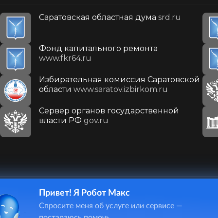
Саратовская областная дума
srd.ru
Фонд капитального ремонта
www.fkr64.ru
Избирательная комиссия Саратовской
области
www.saratov.izbirkom.ru
Сервер органов государственной
власти РФ
gov.ru
Привет! Я Робот Макс
410031, г. Саратов, ул. Первомайская, д. 78
Спросите меня об услуге или сервисе —
+7(8452)26-02-49
постараюсь помочь