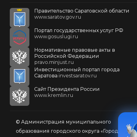
Правительство Саратовской области
www.saratov.gov.ru
Портал государственных услуг РФ
www.gosuslugi.ru
Нормативные правовые акты в
Российской Федерации
pravo.minjust.ru
Инвестиционный портал города
Саратова
investsaratov.ru
Cайт Президента России
www.kremlin.ru
© Администрация муниципального
образования городского округа «Город