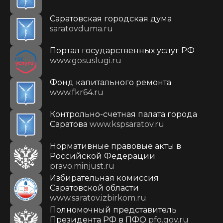
Саратовская городская дума
saratovduma.ru
Портал государственных услуг РФ
www.gosuslugi.ru
Фонд капитального ремонта
www.fkr64.ru
Контрольно-счетная палата города
Саратова
www.kspsaratov.ru
Нормативные правовые акты в
Российской Федерации
pravo.minjust.ru
Избирательная комиссия
Саратовской области
www.saratov.izbirkom.ru
Полномочный представитель
Президента РФ в ПФО
pfo.gov.ru