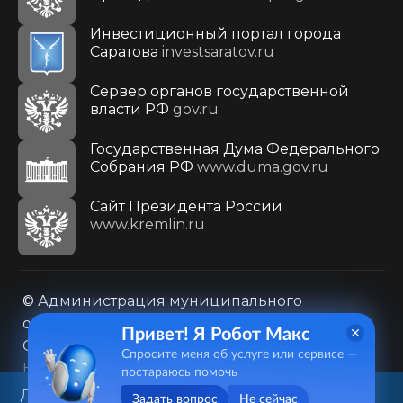
Инвестиционный портал города
Саратова
investsaratov.ru
Сервер органов государственной
власти РФ
gov.ru
Государственная Дума Федерального
Собрания РФ
www.duma.gov.ru
Cайт Президента России
www.kremlin.ru
© Администрация муниципального
образования городского округа «Город
Привет! Я Робот Макс
Саратов»
Спросите меня об услуге или сервисе —
Контакты
Карта сайта
постараюсь помочь
Политика в отношении обработки
Данный веб-сайт использует
Задать вопрос
Не сейчас