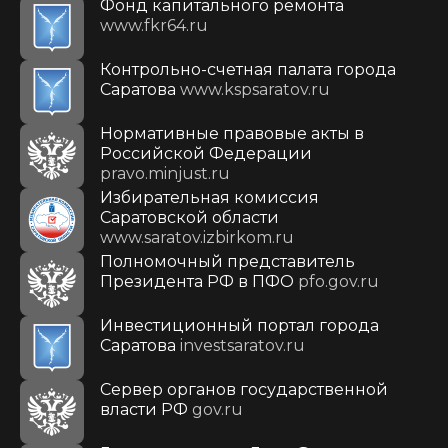
Фонд капитального ремонта
www.fkr64.ru
Контрольно-счетная палата города
Саратова
www.kspsaratov.ru
Нормативные правовые акты в
Российской Федерации
pravo.minjust.ru
Избирательная комиссия
Саратовской области
www.saratov.izbirkom.ru
Полномочный представитель
Президента РФ в ПФО
pfo.gov.ru
Инвестиционный портал города
Саратова
investsaratov.ru
Сервер органов государственной
власти РФ
gov.ru